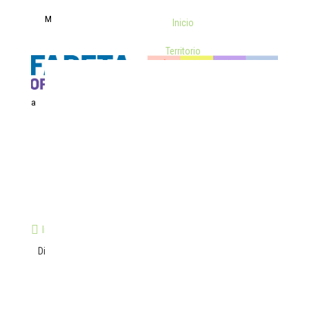
M
Inicio
Territorio
a

5
5
Inicio
Oportunidades para emprender
Digitalización y Desarrollo Tecnológico